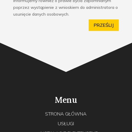
Informujemy również o prawie bycia zapomnianym
poprzez wystąpienie z wnioskiem do administratora o
usunięcie danych osobowych.
PRZEŚLIJ
Menu
STRONA GŁÓWNA
USŁUGI